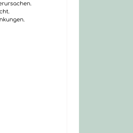
erursachen.
ht.  
änkungen.