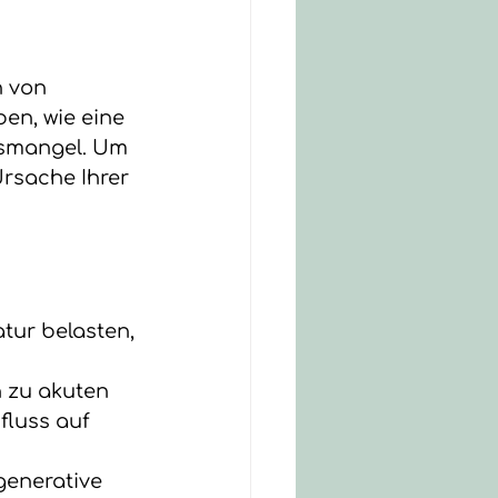
 von 
en, wie eine 
smangel. Um 
rsache Ihrer 
tur belasten, 
 zu akuten 
luss auf 
generative 