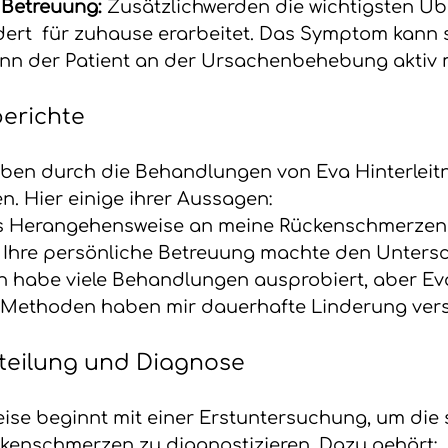
 Betreuung: 
Zusätzlichwerden die wichtigsten Ü
rt  für zuhause erarbeitet. Das Symptom kann s
nn der Patient an der Ursachenbehebung aktiv m
erichte
aben durch die Behandlungen von Eva Hinterleitn
n. Hier einige ihrer Aussagen:
as Herangehensweise an meine Rückenschmerzen
. Ihre persönliche Betreuung machte den Untersc
Ich habe viele Behandlungen ausprobiert, aber Ev
 Methoden haben mir dauerhafte Linderung versc
rteilung und Diagnose
se beginnt mit einer Erstuntersuchung, um die s
kenschmerzen zu diagnostizieren. Dazu gehört: