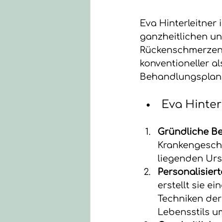
Eva Hinterleitner 
ganzheitlichen un
Rückenschmerzen 
konventioneller a
Behandlungsplan, 
Eva Hinter
Gründliche Be
Krankengeschi
liegenden Urs
Personalisier
erstellt sie 
Techniken de
Lebensstils u