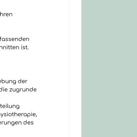
ihren 
 
mfassenden 
itten ist.
hebung der 
die zugrunde 
teilung 
ysiotherapie, 
erungen des 