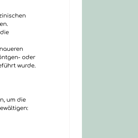
zinischen 
en.
die 
enaueren 
ntgen- oder 
führt wurde.
, um die 
ewältigen: