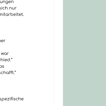
bungen 
ich nur 
itarbeitet.
er 
 war 
hied.“
as 
hafft.“
pezifische 