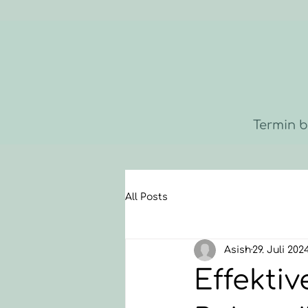
Termin 
All Posts
Asish
29. Juli 202
Effekti