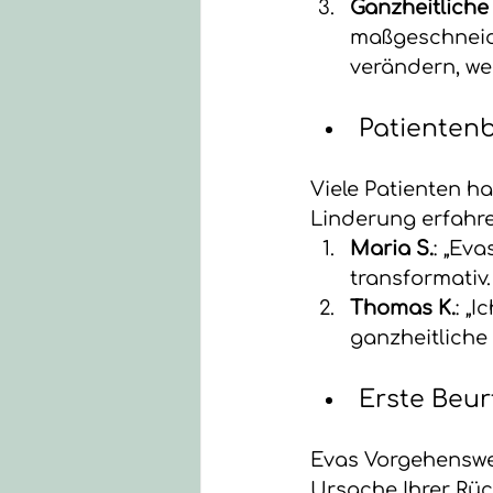
Ganzheitliche
maßgeschneide
verändern, we
Patientenb
Viele Patienten h
Linderung erfahre
Maria S.
: „Ev
transformativ
Thomas K.
: „
ganzheitliche
Erste Beu
Evas Vorgehenswei
Ursache Ihrer Rüc