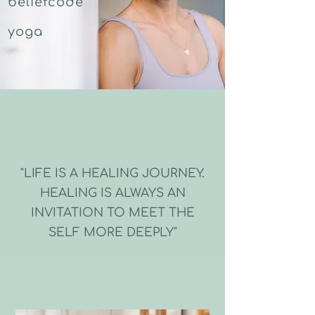
beliefcode
yoga
"LIFE IS A HEALING JOURNEY.
HEALING IS ALWAYS AN
INVITATION TO MEET THE
SELF MORE DEEPLY"