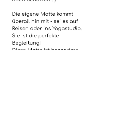
Die eigene Matte kommt
überall hin mit - sei es auf
Reisen oder ins Yogastudio.
Sie ist die perfekte
Begleitung!
Diese Matte ist besonders
rutschfest!
Zu den ersten 100
Bestellungen erhälst du
deinen Tragegurt gratis
dazu!
PRODUKTINFO
Die Matten sind eine
limitierte
RÜCKGABERICHTLINIE
Edition
und in
3 Farben