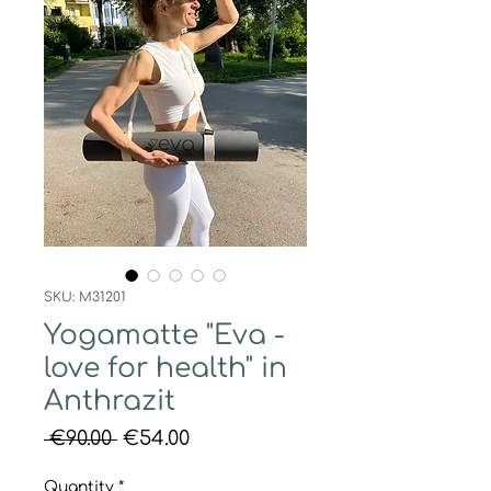
SKU: M31201
Yogamatte "Eva -
love for health" in
Anthrazit
Regular
Sale
 €90.00 
€54.00
Price
Price
Quantity
*