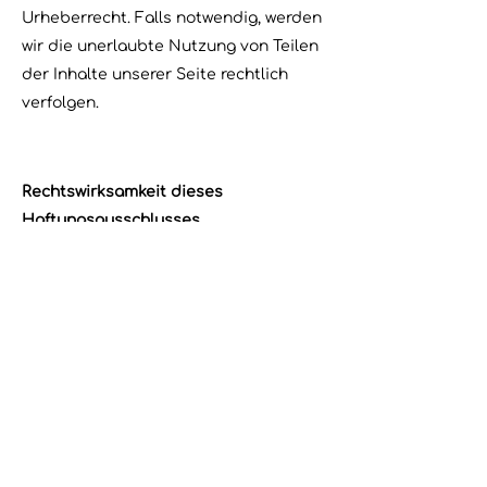
Urheberrecht. Falls notwendig, werden
wir die unerlaubte Nutzung von Teilen
der Inhalte unserer Seite rechtlich
verfolgen.
Rechtswirksamkeit dieses
Haftungsausschlusses
Dieser Haftungsausschluss ist als Teil
des Onlineangebotes zu betrachten,
von dem aus auf diese Seite verwiesen
wurde. Sofern Teile oder einzelne
Formulierungen dieses Textes der
geltenden Rechtslage nicht, nicht
mehr oder nicht vollständig
entsprechen sollten, bleiben die
übrigen Teile des Dokumentes in ihrem