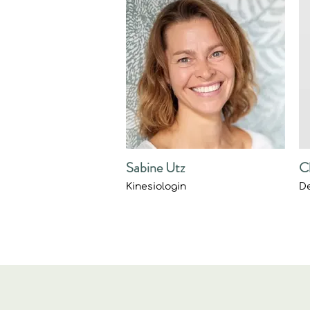
Sabine Utz
C
Kinesiologin
De