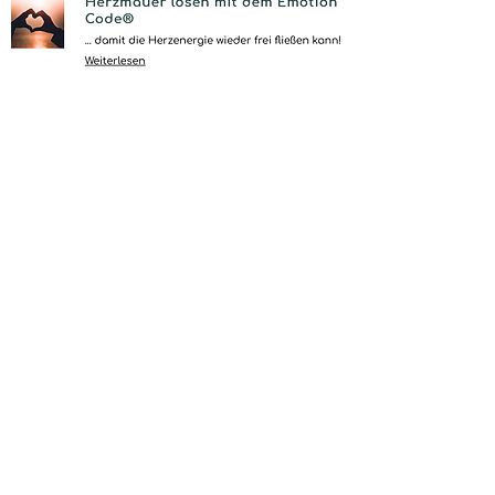
Eva Hinterleitner •
1180 Wien, Währinger Straße
138/15
•
+43 664 382 11 88
•
info@eva-
loveforhealth.com
Osteopathie Wien
•
Emotion-, Body- & Belief
Code
•
Yoga 1:1 Coaching