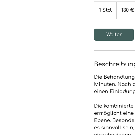
130
Euro
1 Std.
1
130 €
S
t
d
Weiter
Beschreibun
Die Behandlung 
Minuten. Nach 
einen Einladung
Die kombiniert
ermöglicht eine
Ebene. Besonder
es sinnvoll sei
einzubeziehen.