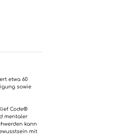
ert etwa 60
tigung sowie
lief Code®
nd mentaler
schwerden kann
ewusstsein mit