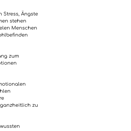
 Stress, Ängste
men stehen
Vielen Menschen
Wohlbefinden
gang zum
otionen
motionalen
ählen
re
ganzheitlich zu
ewussten