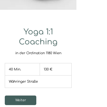
Yoga 1:1
Coaching
in der Ordination 1180 Wien
130
Euro
40 Min.
4
130 €
0
M
Währinger Straße
i
n
.
Weiter